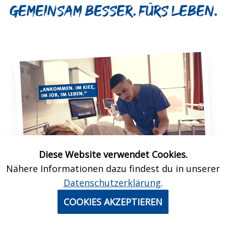
Gemeinsam besser. Fürs Leben.
Diese Website verwendet Cookies.
Nähere Informationen dazu findest du in unserer
Datenschutzerklärung
.
Dein
Wir im UKE glauben fest daran, dass
COOKIES AKZEPTIEREN
erfolgreiches und erfüllendes Arbeiten im