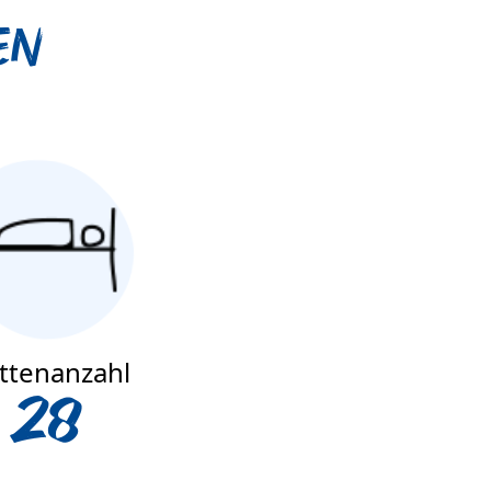
en
ttenanzahl
28