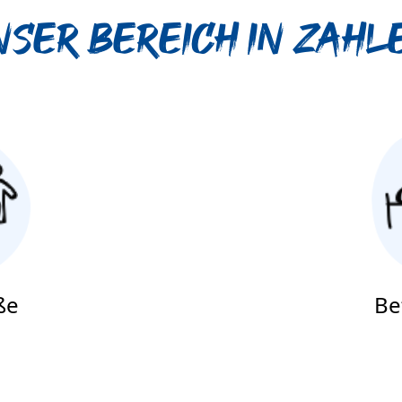
nser Bereich in Zahl
ße
Be