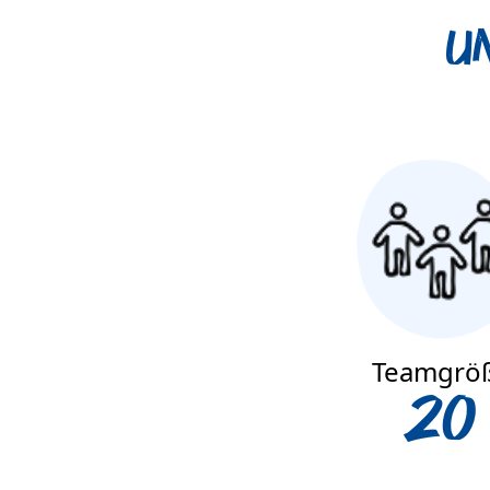
U
Teamgrö
20