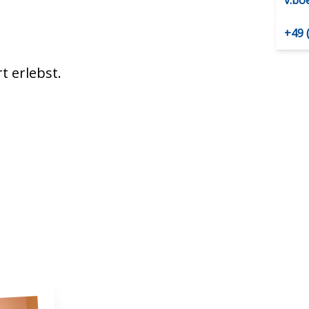
v.b
+49 
 erlebst.