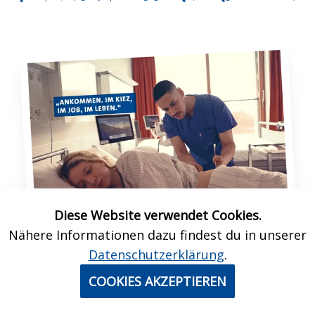
Diese Website verwendet Cookies.
Nähere Informationen dazu findest du in unserer
Datenschutzerklärung
.
Wir im UKE glauben fest daran, dass
Dein
erfolgreiches und erfüllendes Arbeiten im
COOKIES AKZEPTIEREN
Einklang mit den persönlichen Bedürfnissen und