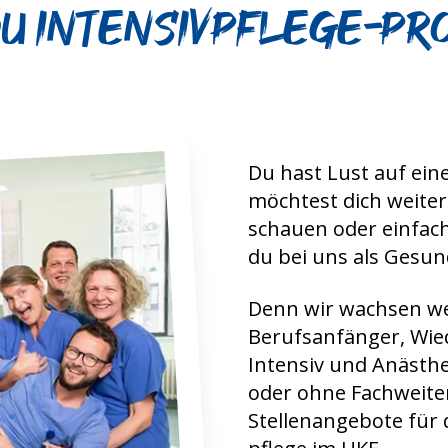
 Intensivpflege-Prof
Du hast Lust auf ein
möchtest dich weiter­
schauen oder ein­fac
du bei uns als Gesun
Denn wir wachsen wei
Berufs­anfänger, Wied
Intensiv und Anästhes
oder ohne Fach­wei­te
Stellenangebote für d