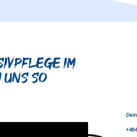
sivpflege im
i uns so
Dein
+494