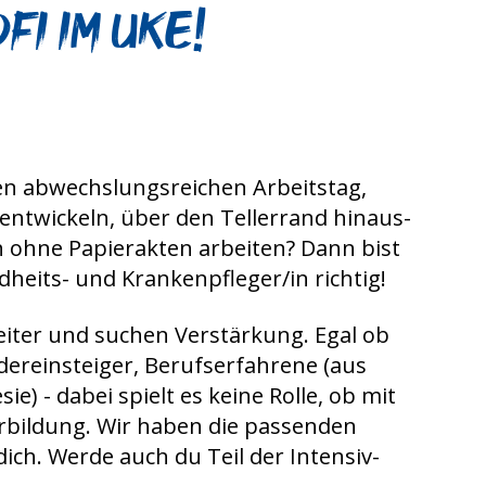
i im UKE!
en abwechslungs­reichen Arbeitstag,
ent­wickeln, über den Teller­rand hinaus­
h ohne Papier­akten arbeiten? Dann bist
dheits- und Krankenpfleger/in richtig!
ter und suchen Ver­stärkung. Egal ob
er­ein­steiger, Berufs­er­fahrene (aus
ie) - dabei spielt es keine Rolle, ob mit
r­bil­dung. Wir haben die passenden
ich. Werde auch du Teil der Intensiv­