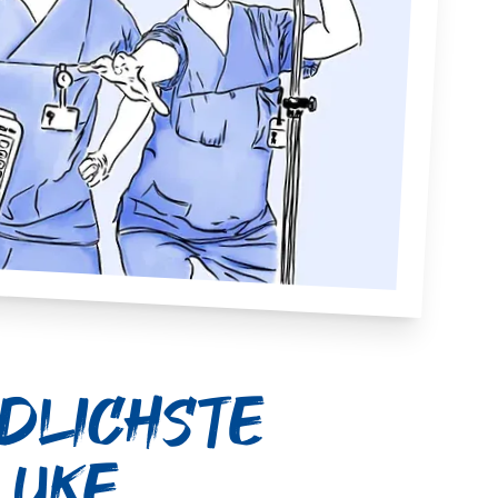
edlichste
 UKE